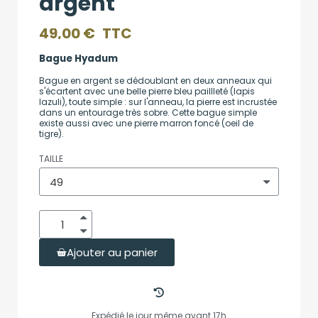
argent
49,00 €
TTC
Bague Hyadum
Bague en argent se dédoublant en deux anneaux qui
s'écartent avec une belle pierre bleu paillleté (lapis
lazuli), toute simple : sur l'anneau, la pierre est incrustée
dans un entourage très sobre. Cette bague simple
existe aussi avec une pierre marron foncé (oeil de
tigre).
TAILLE
Ajouter au panier
Expédié le jour même avant 17h